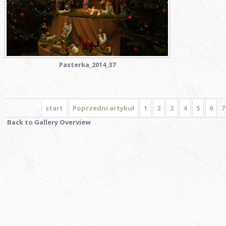
Pasterka_2014_37
start
Poprzedni artykuł
1
2
3
4
5
6
7
Back to Gallery Overview