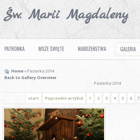
. Św. Marii Magdaleny
PATRONKA
MSZE ŚWIĘTE
NABOŻEŃSTWA
GALERIA
Home
» Pasterka 2014
Back to Gallery Overview
Pasterka 2014
start
Poprzedni artykuł
1
2
3
4
5
6
7