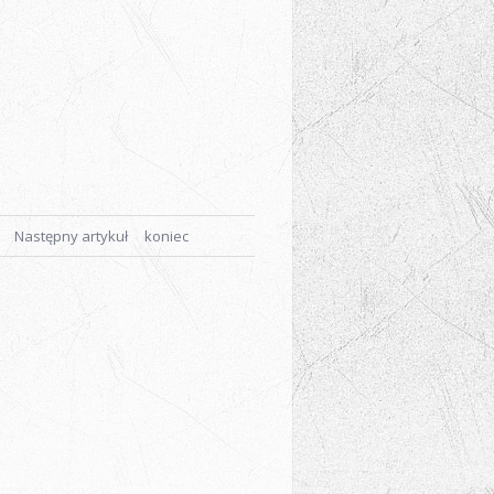
Następny artykuł
koniec