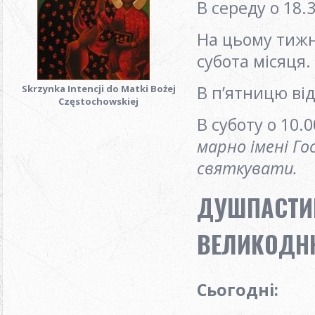
В середу о 18.3
На цьому тижн
субота місяця.
В п’ятницю ві
Skrzynka Intencji do Matki Bożej
Częstochowskiej
В суботу о 10.
марно імені Го
святкувати.
ДУШПАСТИР
ВЕЛИКОДНЮ 
Сьогодні: