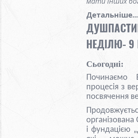
мати інших бог
Детальніше...
ДУШПАСТИР
НЕДІЛЮ- 9 
Сьогодні
:
Починаємо 
процесія з ве
посвячення в
Продовжуєть
організована
і фундацією
„