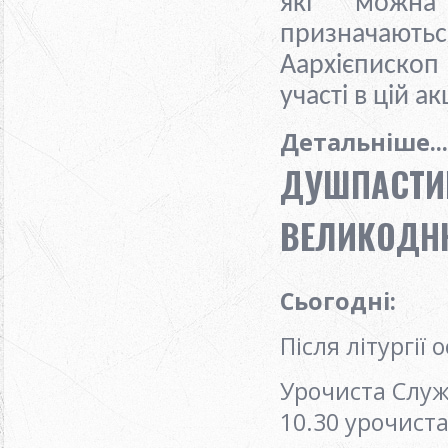
які можна
призначаютьс
А
архієписко
участі в цій акц
Детальніше...
ДУШПАСТИР
ВЕЛИКОДНЮ 
Сьогодні:
Після літургії
Урочиста Служ
10.30 урочист