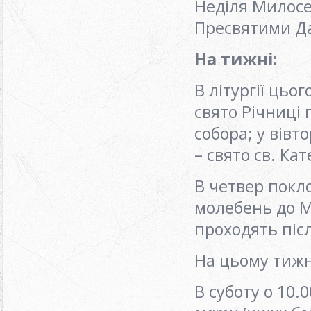
Неділя Милосе
Пресвятими Да
На тижні:
В літургії ць
свято Річниці
собора; у вівто
– свято св. Ка
В четвер покло
молебень до Ма
проходять піс
На цьому тижні
В суботу о 10.