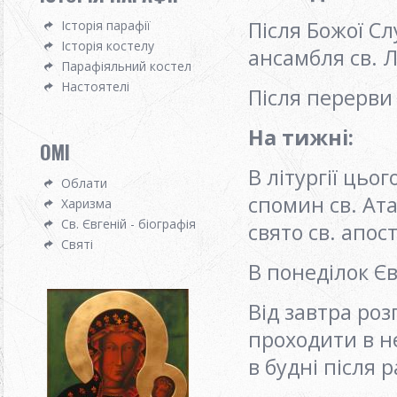
Після Божої Сл
Історія парафії
Історія костелу
ансамбля св. 
Парафіяльний костел
Настоятелі
Після перерви 
На тижні:
OMI
В літургії цьо
Облати
спомин св. Ата
Харизма
Св. Євгеній - біографія
свято св. апос
Святі
В понеділок Єв
Від завтра роз
проходити в не
в будні після 