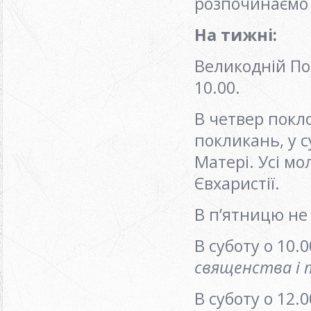
розпочинаємо 
На тижні:
Великодній Пон
10.00.
В четвер покло
покликань, у 
Матері. Усі мо
Євхаристії.
В п’ятницю не 
В суботу о 10.
священства
i
В суботу о 12.0