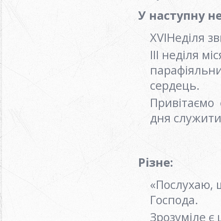
У наступну н
ХVIНеділя з
ІІІ неділя м
парафіяльни
сердець.
Привітаємо 
дня служити 
Різне:
«Послухаю, щ
Господа.
Зрозуміле є 