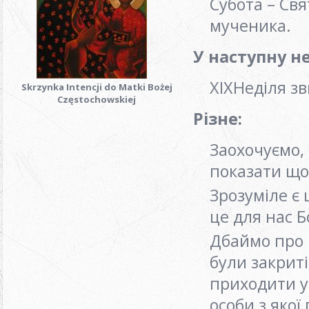
Субота – Свя
мученика.
У наступну н
ХIXНеділя з
Skrzynka Intencji do Matki Bożej
Częstochowskiej
Різне:
Заохочуємо, 
показати що
Зрозуміле є 
це для нас 
Дбаймо про 
були закриті
приходити у
особи з якої