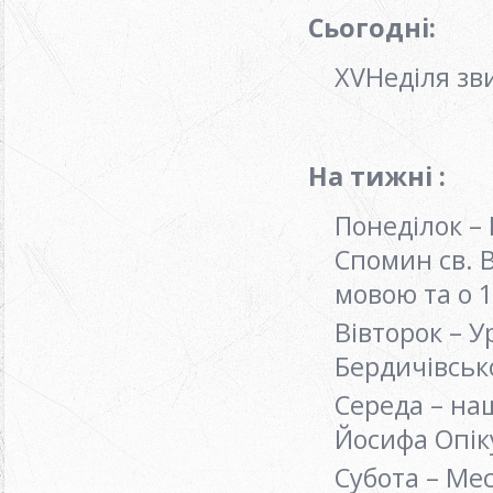
Сьогодні:
ХVНеділя зв
На тижні :
Понеділок – 
Спомин св. 
мовою та о 
Вівторок – У
Бердичівськ
Середа – на
Йосифа Опік
Субота – Ме