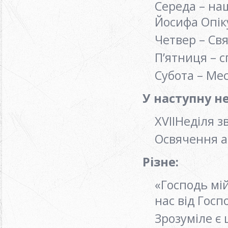
Середа – на
Йосифа Опік
Четвер – Св
П’ятниця – 
Субота – Ме
У наступну н
ХVIIНеділя 
Освячення а
Різне:
«Господь мій
нас від Госп
Зрозуміле є 