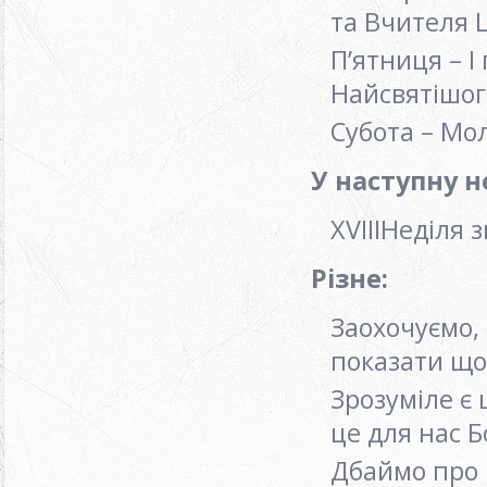
та Вчителя 
П’ятниця – І
Найсвятішог
Субота – Мо
У наступну н
ХVIІIНеділя 
Різне:
Заохочуємо, 
показати що
Зрозуміле є 
це для нас 
Дбаймо про 