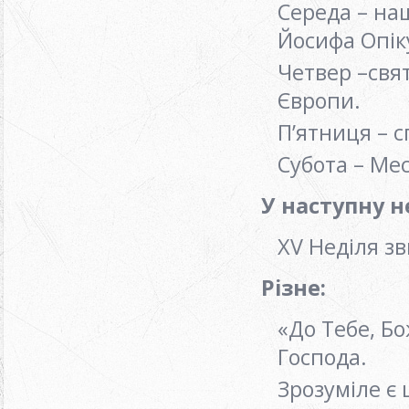
Середа – на
Йосифа Опік
Четвер –свят
Європи.
П’ятниця – 
Субота – Ме
У наступну н
ХV Неділя з
Різне:
«До Тебе, Бо
Господа.
Зрозуміле є 