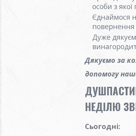
особи з якої
Єднаймося на
повернення 
Дуже дякуєм
винагородит
Дякуємо за к
допомогу нашо
ДУШПАСТИР
НЕДІЛЮ ЗВ
Сьогодні: