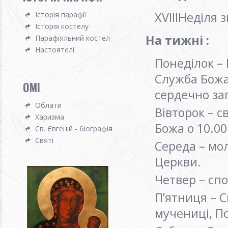
ХVІIIНеділя 
Історія парафії
Історія костелу
На тижні :
Парафіяльний костел
Настоятелі
Понеділок – 
Служба Божа о
OMI
сердечно з
Облати
Вівторок – 
Харизма
Божа о 10.00
Св. Євгеній - біографія
Святі
Середа – мо
Церкви.
Четвер – сп
П’ятниця – С
мучениці, П