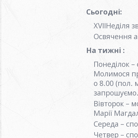
Сьогодні:
ХVІIНеділя 
Освячення а
На тижні :
Понеділок – 
Молимося про
о 8.00 (пол. 
запрошуєм
Вівторок – 
Марії Магда
Середа – спо
Четвер – спо