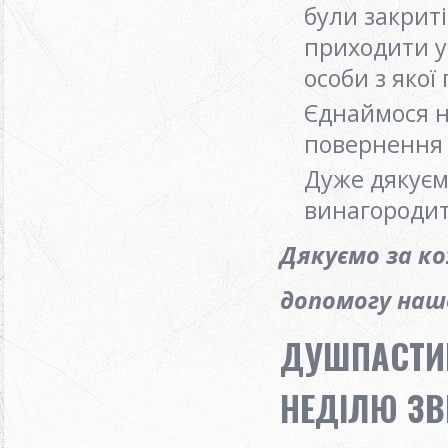
були закриті
приходити у
особи з якої
Єднаймося на
повернення 
Дуже дякуєм
винагородит
Дякуємо за к
допомогу нашо
ДУШПАСТИР
НЕДІЛЮ ЗВ