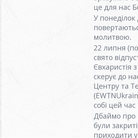
це для нас 
У понеділок 
повертаютьс
молитвою.
22 липня (п
свято відпус
Євхаристія з
скерує до н
Центру та Т
(EWTNUkrain
собі цей час
Дбаймо про 
були закриті
приходити у