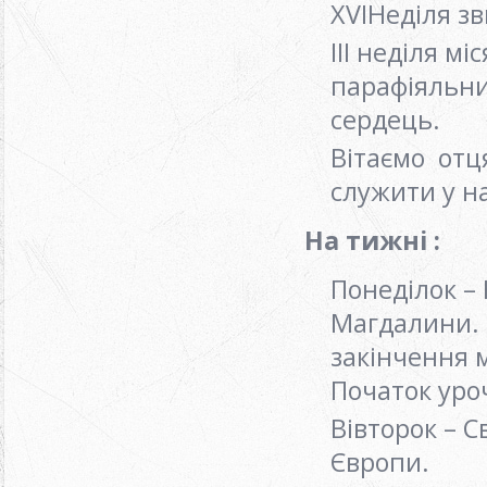
ХVIНеділя з
ІІІ неділя м
парафіяльни
сердець.
Вітаємо отця
служити у на
На тижні :
Понеділок – 
Магдалини. О
закінчення м
Початок уро
Вівторок – С
Європи.