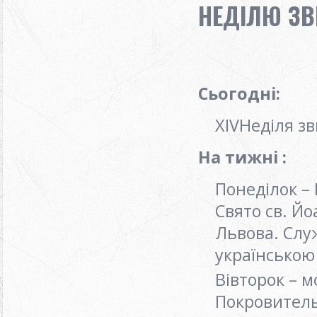
НЕДІЛЮ ЗВ
Сьогодні:
ХIVНеділя з
На тижні :
Понеділок – 
Свято св. Йо
Львова. Слу
українською
Вівторок – 
Покровител