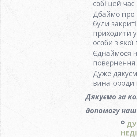
собі цей час
Дбаймо про 
були закриті
приходити у
особи з якої
Єднаймося на
повернення 
Дуже дякуєм
винагородит
Дякуємо за к
допомогу нашо
ДУ
НЕДІ