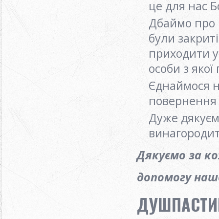
це для нас 
Дбаймо про 
були закриті
приходити у
особи з якої
Єднаймося на
повернення 
Дуже дякуєм
винагородит
Дякуємо за к
допомогу нашо
ДУШПАСТИР