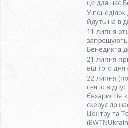
це для нас 
У понеділок 
йдуть на ві
11 липня от
запрошують 
Бенедикта д
21 липня пр
від того дня
22 липня (п
свято відпус
Євхаристія з
скерує до н
Центру та Т
(EWTNUkrain