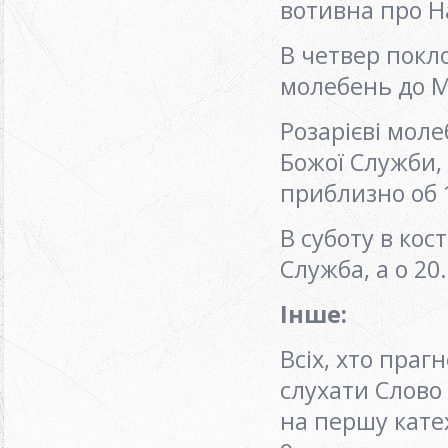
вотивна про Н
В четвер покло
молебень до М
Розарієві моле
Божої Служби, 
приблизно об 
В суботу в кос
Служба, а о 20
Інше:
Всіх, хто праг
слухати Слово
на першу катех