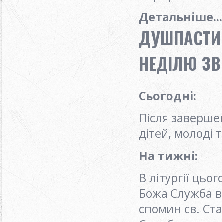
Детальніше...
ДУШПАСТИР
НЕДІЛЮ ЗВИ
Сьогодні
:
Після заверше
дітей, молоді 
На тижні
:
В літургії цьо
Божа Служба в
спомин св. Ста