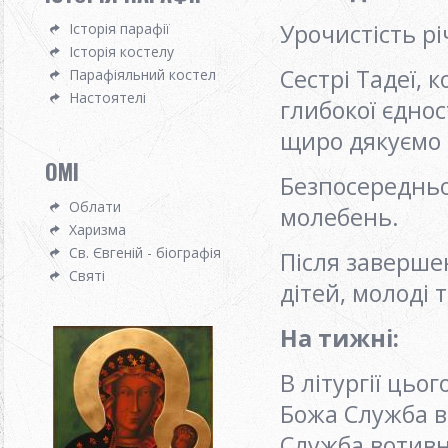
Урочистість р
Історія парафії
Історія костелу
Сестрі Тадеї, 
Парафіяльний костел
Настоятелі
глибокої єднос
щиро дякуємо з
OMI
Безпосередньо
Облати
молебень.
Харизма
Св. Євгеній - біографія
Після заверше
Святі
дітей, молоді 
На тижні
:
В літургії цьо
Божа Служба в
Служба вотивн