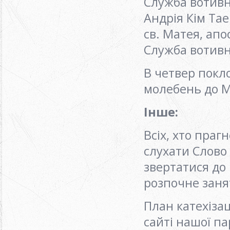
Служба вотивна
Андрія Кім Та
св. Матея, апо
Служба вотивн
В четвер покло
молебень до М
Інше:
Всіх, хто праг
слухати Слово
звертатися до 
розпочне занятт
План катехізац
сайті нашої па