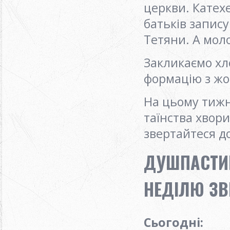
церкви. Катех
батьків запису
Тетяни. А моло
Закликаємо хл
формацію з жо
На цьому тижн
таїнства хвори
звертайтеся до
ДУШПАСТИР
НЕДІЛЮ ЗВ
Сьогодні
: