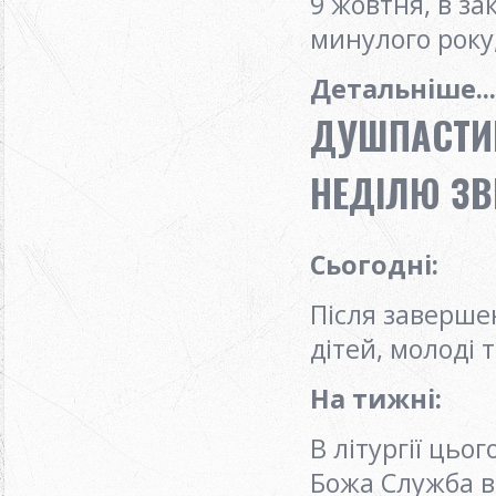
9 жовтня, в за
минулого року,
Детальніше...
ДУШПАСТИР
НЕДІЛЮ ЗВ
Сьогодні
:
Після заверше
дітей, молоді 
На тижні
:
В літургії цьо
Божа Служба в