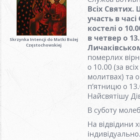
Всіх Святих. 
участь в часі
костелі
o
10.
в четвер
o
13.
Skrzynka Intencji do Matki Bożej
Częstochowskiej
Личаківсько
померлих вірн
o 10.00 (за вс
молитвах) та о
п’ятницю o 13.
Найсвятішу Ді
В суботу молеб
На відвідини 
індивідуально