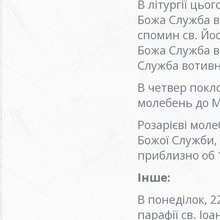
В літургії цьо
Божа Служба в
спомин св. Йос
Божа Служба во
Служба вотивн
В четвер покло
молебень до М
Розарієві моле
Божої Служби, 
приблизно об 
Інше:
В понеділок, 2
парафії св. Іоа