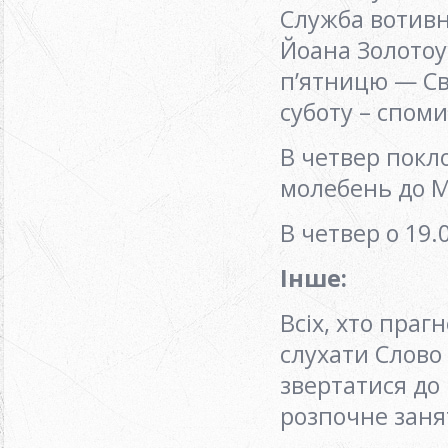
Служба вотивна
Йоана Золотоу
п’ятницю — Св
суботу – споми
В четвер покло
молебень до М
В четвер о 19.
Інше:
Всіх, хто праг
слухати Слово
звертатися до 
розпочне занят