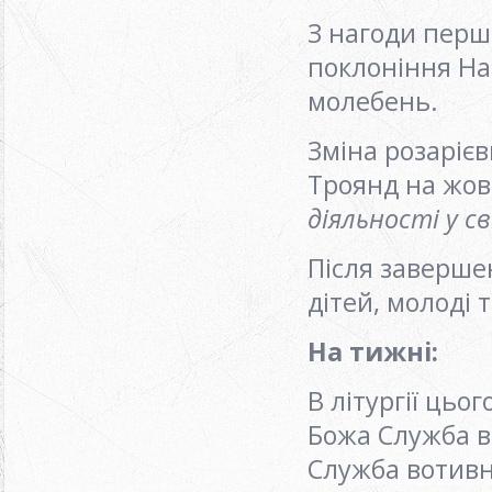
З нагоди першо
поклоніння На
молебень.
Зміна розарієв
Троянд на жо
діяльності у св
Після заверше
дітей, молоді 
На тижні
:
В літургії цьо
Божа Служба в
Служба вотивн