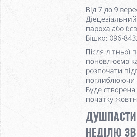
Від 7 до 9 вер
Діецезіальний
пароха або бе
Бішко: 096-843
Після літньої 
поновлюємо ка
розпочати підг
поглиблюючи с
Буде створена 
початку жовтн
ДУШПАСТИР
НЕДIЛЮ ЗВИ