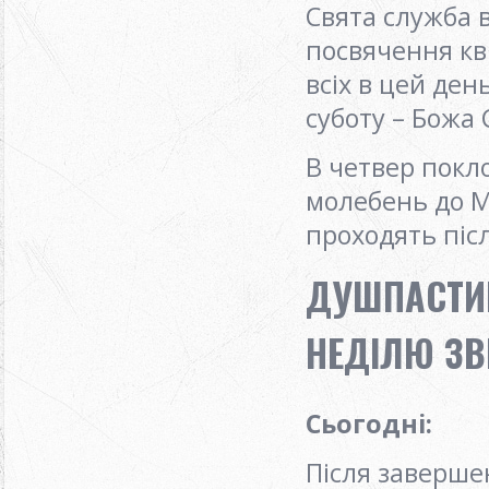
Свята служба в
посвячення кв
всіх в цей ден
суботу – Божа
В четвер покло
молебень до М
проходять післ
ДУШПАСТИР
НЕДІЛЮ ЗВ
Сьогодні
:
Після заверше