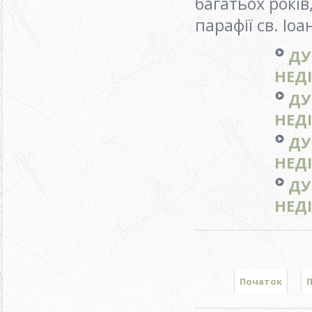
багатьох років
парафії св. Іоа
ДУ
НЕДI
ДУ
НЕДІ
ДУ
НЕДІ
ДУ
НЕДІ
Початок