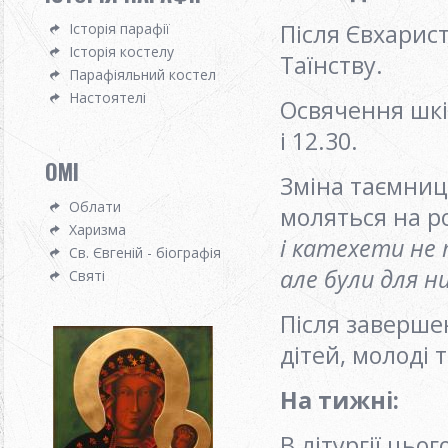
Після Євхарист
Історія парафії
Історія костелу
Таїнству.
Парафіяльний костел
Настоятелі
Освячення шкі
і 12.30.
OMI
Зміна таємниць
Облати
моляться на ро
Харизма
і катехети не 
Св. Євгеній - біографія
але були для н
Святі
Після заверше
дітей, молоді 
На тижні
:
В літургії цьо