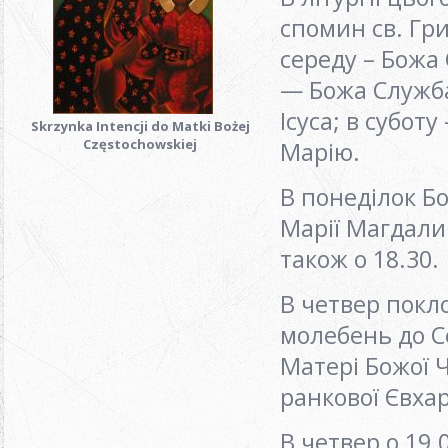
спомин св. Гри
середу – Божа
— Божа Служба
Ісуса; в субот
Skrzynka Intencji do Matki Bożej
Częstochowskiej
Марію.
В понеділок Бо
Марії Магдали
також о 18.30.
В четвер покл
молебень до Се
Матері Божої 
ранкової Євхар
В четвер о 19.