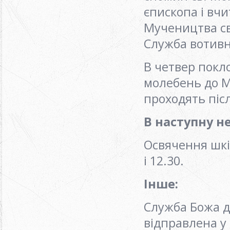
єпископа і вчи
Мучеництва св
Служба вотивн
В четвер покло
молебень до М
проходять післ
В наступну н
Освячення шкі
i 12.30.
Інше:
Служба Божа д
відправлена у 