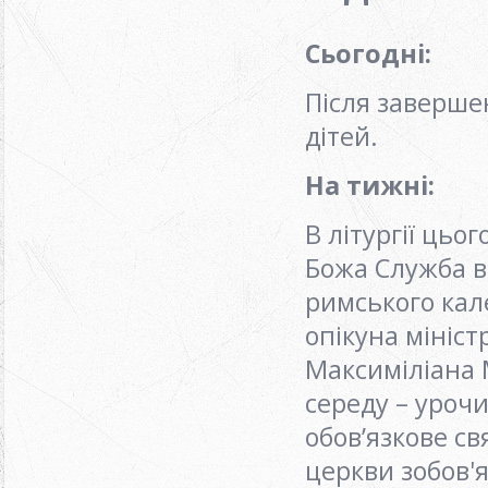
Сьогодні
:
Після заверше
дітей.
На тижні
:
В літургії цьо
Божа Служба в
римського кал
опікуна мініст
Максиміліана 
середу – урочи
обов’язкове св
церкви зобов'я