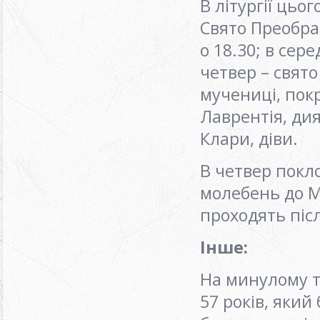
В літургії цьо
Свято Преобра
о 18.30; в сер
четвер – свято
мучениці, покр
Лаврентія, дия
Клари, діви.
В четвер покло
молебень до М
проходять післ
Інше:
На минулому т
57 років, який