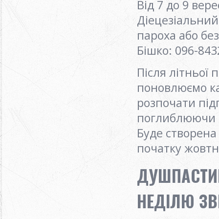
Від 7 до 9 вер
Діецезіальний
пароха або бе
Бішко: 096-843
Після літньої 
поновлюємо ка
розпочати підг
поглиблюючи с
Буде створена 
початку жовтн
ДУШПАСТИР
НЕДIЛЮ ЗВ