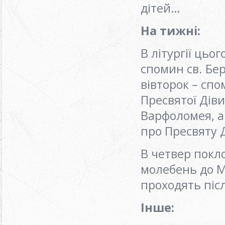
дітей…
На тижні
:
В літургії цьо
спомин св. Бер
вівторок – спо
Пресвятої Діви
Варфоломея, а
про Пресвяту 
В четвер покло
молебень до М
проходять післ
Інше: