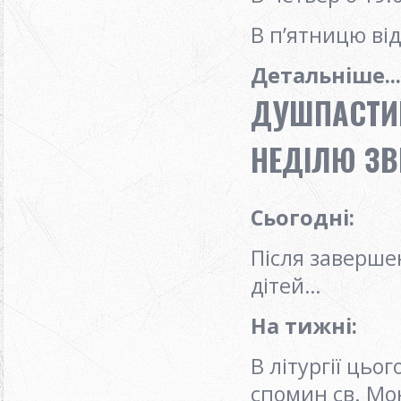
В п’ятницю ві
Детальніше...
ДУШПАСТИР
НЕДІЛЮ ЗВ
Сьогодні
:
Після заверше
дітей…
На тижні
:
В літургії цьо
спомин св. Мон