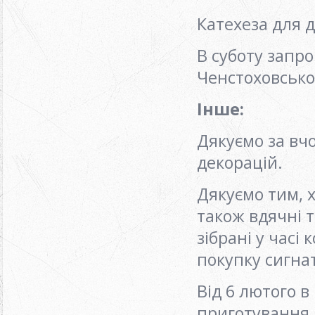
Катехеза для д
В суботу запр
Ченстоховської
Інше:
Дякуємо за вч
декорацій.
Дякуємо тим, 
також вдячні 
зібрані у часі
покупку сигн
Від 6 лютого 
приготування 