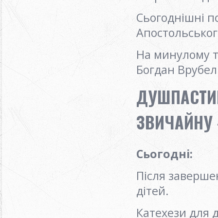
Сьогоднішні п
Апостольськог
На минулому ти
Богдан Врубел
ДУШПАСТИР
ЗВИЧАЙНУ -
Сьогодні
:
Після заверше
дітей.
Катехези для д