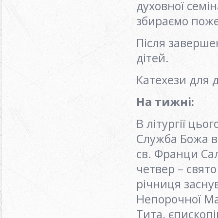
духовної семін
збираємо поже
Після заверше
дітей.
Катехези для д
На тижні
:
В літургії цьо
Служба Божа в
св. Франци Сал
четвер – свято
річниця засну
Непорочної Ма
Тита, єпископі