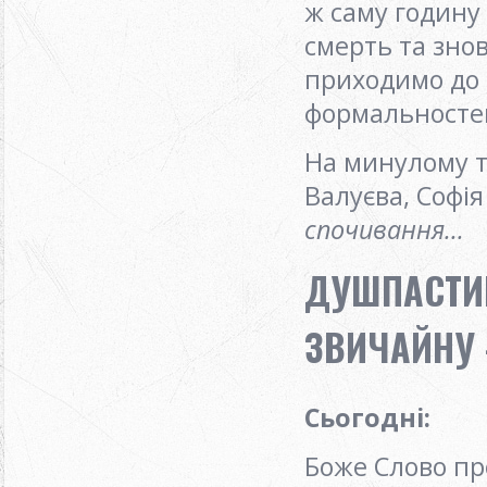
ж саму годину
смерть та зно
приходимо до 
формальносте
На минулому т
Валуєва, Софі
спочивання...
ДУШПАСТИР
ЗВИЧАЙНУ -
Сьогодні
:
Боже Слово пр