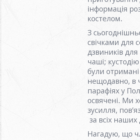
інформація ро
костелом.
З сьогоднішньо
свічками для с
дзвиників для 
чаші; кустодію
були отримані 
нещодавно, в 
парафіях у По
освячені. Ми х
зусилля, пов’я
за всіх наших 
Нагадую, що ч