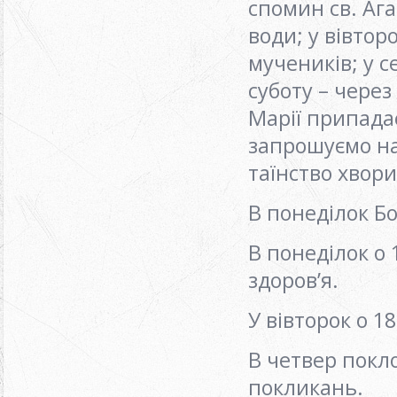
спомин св. Ага
води; у вівтор
мучеників; у с
суботу – через
Марії припадає
запрошуємо на 
таїнство хвори
В понеділок Бо
В понеділок о 
здоров’я.
У вівторок о 18
В четвер покло
покликань.