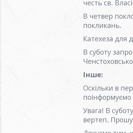
честь св. Влас
В четвер покло
покликань.
Катехеза для д
В суботу запр
Ченстоховської
Інше:
Оскільки в пе
поінформуємо 
Увага! В субот
вертеп. Прошу 
Дякуємо тим, 