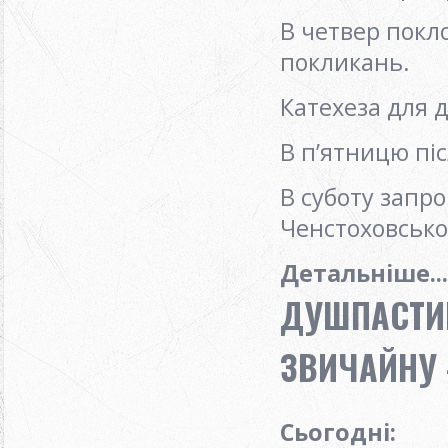
В четвер покло
покликань.
Катехеза для д
В п’ятницю піс
В суботу запр
Ченстоховської
Детальніше...
ДУШПАСТИР
ЗВИЧАЙНУ -
Сьогодні
: