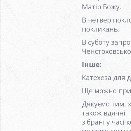
Матір Божу.
В четвер покло
покликань.
В суботу запр
Ченстоховської
Інше:
Катехеза для д
Ще можно прид
Дякуємо тим, 
також вдячні 
зібрані у часі
покупку сигн