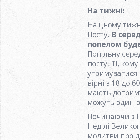
На тижні
:
На цьому тижн
Посту.
В сере
попелом буде 
Попільну сере
посту. Ті, ком
утримуватися 
вірні з 18 до 6
мають дотриму
можуть один р
Починаючи з П
Неділі Велико
молитви про д