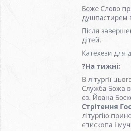
Боже Слово пр
душпастирем в
Після заверше
дітей.
Катехези для д
?
На тижні
:
В літургії цьо
Служба Божа в
св. Йоана Бос
Стрітення Го
літургію прино
єпископа і муч