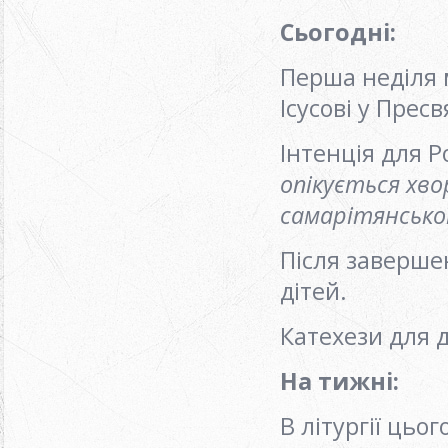
Сьогодні
:
Перша неділя м
Ісусові у Прес
Інтенція для Р
опікується хво
самарітянсько
Після заверше
дітей.
Катехези для д
На тижні
:
В літургії цьо