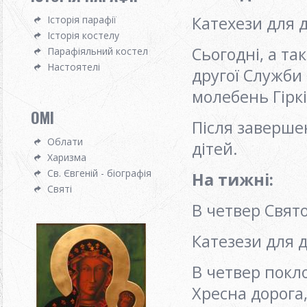
Катехези для 
Історія парафії
Історія костелу
Сьогодні, а так
Парафіяльний костел
Настоятелі
другої Служби
молебень Гіркі
OMI
Після заверше
Облати
дітей.
Харизма
Св. Євгеній - біографія
На тижні
:
Святі
В четвер Свято
Катезези для д
В четвер покло
Хресна дорога,