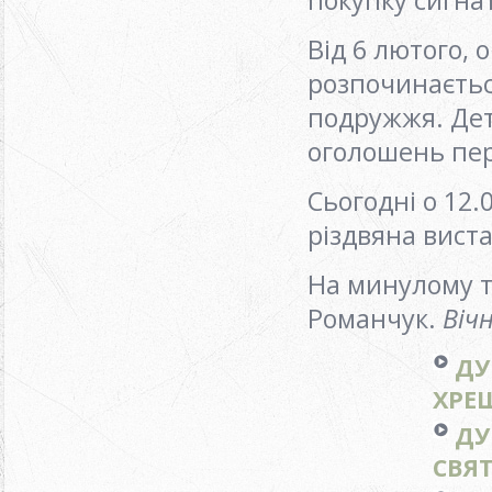
Від 6 лютого, 
розпочинаєтьс
подружжя. Дет
оголошень пе
Сьогодні о 12.0
різдвяна виста
На минулому ти
Романчук.
Віч
ДУ
ХРЕШ
ДУ
СВЯТ