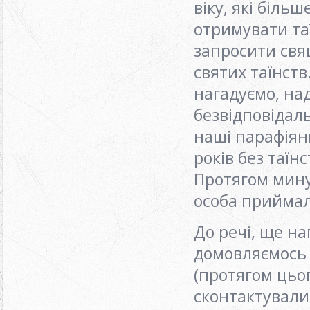
віку, які біль
отримувати таї
запросити свя
святих таїнст
нагадуємо, на
безвідповідальн
наші парафіян
років без таїн
Протягом мину
особа приймал
До речі, ще на
домовляємось 
(протягом цьог
сконтактували 