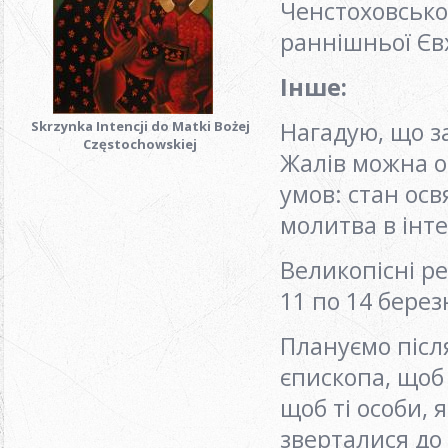
Ченстоховської
раннішньої Євх
Інше:
Нагадую, що за
Skrzynka Intencji do Matki Bożej
Częstochowskiej
Жалів можна о
умов: стан осв
молитва в інте
Великопісні р
11 по 14 берез
Плануємо післ
єпископа, щоб
щоб ті особи, 
зверталися до