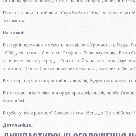
Останній день новенни до Дитятка Ісуса перед урочистістю Різ
Після останньої пообідньої Служби Божої благословення дітей,
потомства.
На тижні
:
В літургії переживатимемо: в понеділок – Урочистість Різдва Г
18.30; у вівторок – Свято св. Стефана, Першомученика. Божа Сл
освячення вівса; у середу – Свято св. Йоана, апостола і мучени
в четвер – Свято Святих невинних немовлят, мучеників. Після 
В четвер, під час євхаристийної адорації, будемо молитися в н
В п’ятницю, згідно рішення ординарія архідіоцезії, необов’язко
м’ясної їжі.
В суботу після ранкової Євхаристії молебень до Матері Божої 
Детальніше...