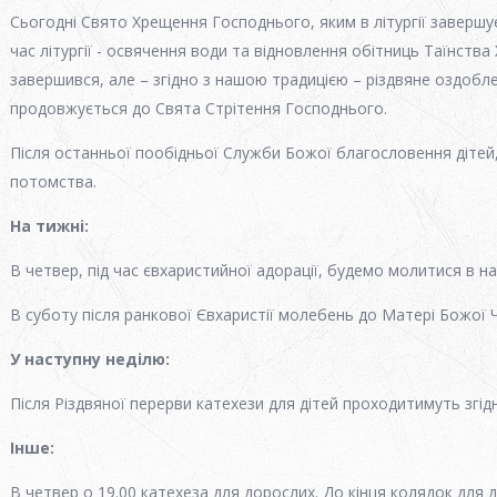
Сьогодні Свято Хрещення Господнього, яким в літургії завершу
час літургії - освячення води та відновлення обітниць Таїнства
завершився, але – згідно з нашою традицією – різдвяне оздобле
продовжується до Свята Стрітення Господнього.
Після останньої пообідньої Служби Божої благословення дітей,
потомства.
На тижні
:
В четвер, під час євхаристийної адорації, будемо молитися в н
В суботу після ранкової Євхаристії молебень до Матері Божої 
У наступну неділю
:
Після Різдвяної перерви катехези для дітей проходитимуть згі
Інше:
В четвер о 19.00 катехеза для дорослих. До кінця колядок для 