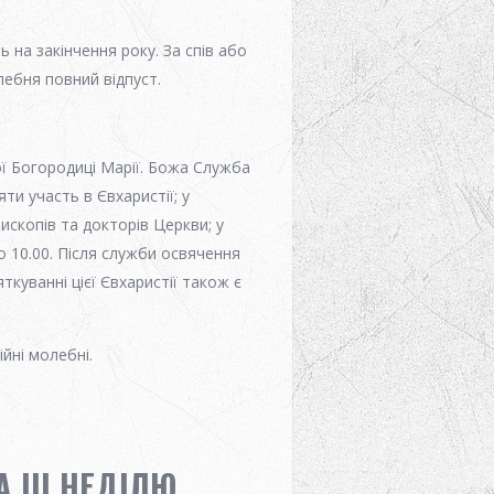
 на закінчення року. За спів або
ебня повний відпуст.
ої Богородиці Марії. Божа Служба
ти участь в Євхаристії; у
пископів та докторів Церкви; у
 10.00. Після служби освячення
ткуванні цієї Євхаристії також є
йні молебні.
 III НЕДІЛЮ