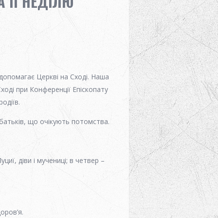
 II НЕДІЛЮ
о допомагає Церкві на Сході. Наша
ході при Конференції Епіскопату
одіїв.
батьків, що очікують потомства.
циї, діви і мучениці; в четвер –
доров’я.