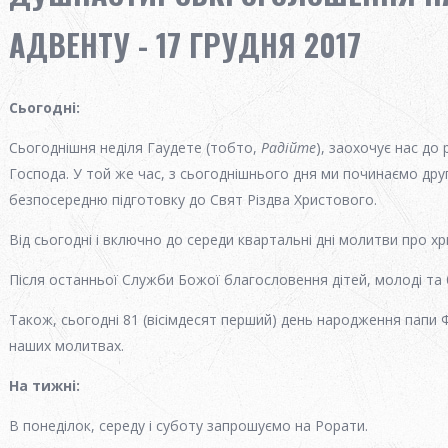
АДВЕНТУ - 17 ГРУДНЯ 2017
Сьогодні
:
Сьогоднішня неділя Гаудете (тобто,
Радійте
), заохочує нас до
Господа. У той же час, з сьогоднішнього дня ми починаємо дру
безпосередню підготовку до Свят Різдва Христового.
Від сьогодні і включно до середи квартальні дні молитви про х
Після останньої Служби Божої благословення дітей, молоді та 
Також, сьогодні 81 (вісімдесят перший) день народження папи 
наших молитвах.
На тижні
:
В понеділок, середу і суботу запрошуємо на Рорати.