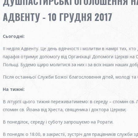
ДУШПАСТИРСЬКІ ОГОЛОШЕННЯ НА
АДВЕНТУ - 10 ГРУДНЯ 2017
Сьогодні
:
II неділя Адвенту. Це день вдячності і молитви в намірі тих, хт
парафія отримує допомогу від Органіхації Допомоги Церкві на С
Польщі. Будемо щиро молитися за них і за всіх інших наших добр
Після останньої Служби Божої благословення дітей, молоді та 
На тижні
:
В літургії цього тижня переживатимемо: в середу – спомин св. Лу
спомин св. Йоана від Хреста, священика і доктора Церкви;
В понеділок, середу і суботу запрошуємо на Рорати.
В понедлк о 18.00, в закристії, зустріч для працівників служби з