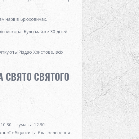
мінарії в Брюховичах.
ієпископа. Було майже 30 дітей.
яткують Різдво Христове, всіх
 СВЯТО СВЯТОГО
10.30 – сума та 12.30
жньої обіцянки та благословення