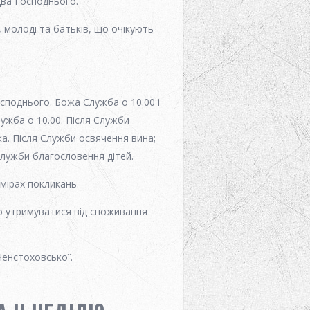
два Господнього.
 молоді та батьків, що очікують
осподнього. Божа Служба o 10.00 i
ужба о 10.00. Після Служби
ка. Після Служби освячення вина;
Служби благословення дітей.
амірах покликань.
во утримуватися від споживання
Ченстоховської.