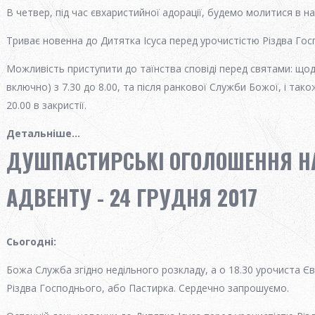
В четвер, під час євхаристийної адорації, будемо молитися в н
Триває новенна до Дитятка Ісуса перед урочистістю Різдва Гос
Можливість приступити до таїнства сповіді перед святами: щод
включно) з 7.30 до 8.00, та після ранкової Служби Божої, і також
20.00 в закристії.
Детальніше...
ДУШПАСТИРСЬКІ ОГОЛОШЕННЯ НА
АДВЕНТУ - 24 ГРУДНЯ 2017
Сьогодні
:
Божа Служба згідно недільного розкладу, а о 18.30 урочиста Є
Різдва Господнього, або Пастирка. Сердечно запрошуємо.