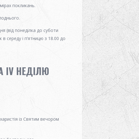
амірах покликань.
поднього.
ня (від понеділка до суботи
 в середу і п’ятницю з 18.00 до
 IV НЕДІЛЮ
вхаристія із Святим вечором