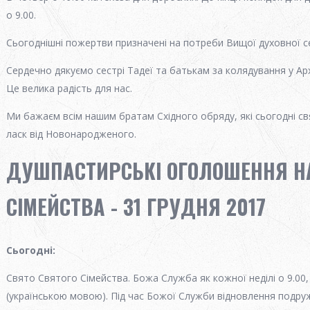
о 9.00.
Сьогоднішні пожертви призначені на потреби Вищої духовної се
Сердечно дякуємо сестрі Тадеї та батькам за колядування у Арх
Це велика радість для нас.
Ми бажаєм всім нашим братам Східного обряду, які сьогодні св
ласк від Новонародженого.
ДУШПАСТИРСЬКІ ОГОЛОШЕННЯ НА
СІМЕЙСТВА - 31 ГРУДНЯ 2017
Сьогодні
:
Свято Святого Сімейства. Божа Служба як кожної неділі о 9.00, 
(українською мовою). Під час Божої Служби відновлення подру