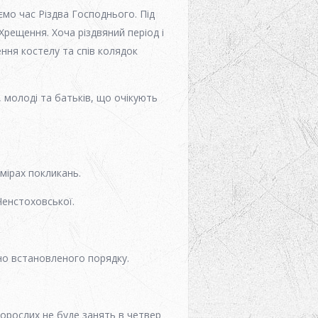
ємо час Різдва Господнього. Під
 Хрещення. Хоча різдвяний період і
ння костелу та спів колядок
 молоді та батьків, що очікують
амірах покликань.
Ченстоховської.
дно встановленого порядку.
дорослих не буде занять в четвер