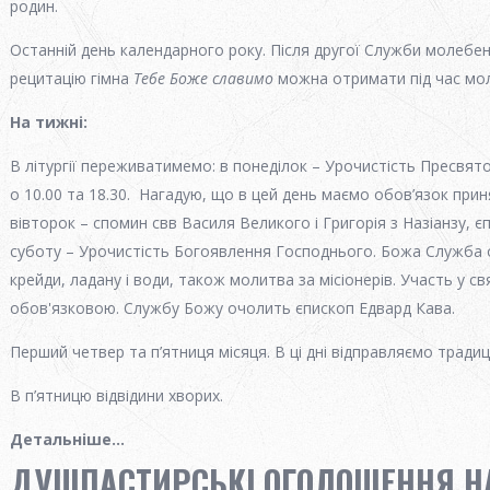
родин.
Останній день календарного року. Після другої Служби молебень
рецитацію гімна
Тебе Боже славимо
можна отримати під час мол
На тижні
:
В літургії переживатимемо: в понеділок – Урочистість Пресвят
о 10.00 та 18.30. Нагадую, що в цей день маємо обов’язок приня
вівторок – спомин свв Василя Великого і Григорія з Назіанзу, є
суботу – Урочистість Богоявлення Господнього. Божа Служба о
крейди, ладану і води, також молитва за місіонерів. Участь у свя
обов'язковою. Службу Божу очолить єпископ Едвард Кава.
Перший четвер та п’ятниця місяця. В ці дні відправляємо традиці
В п’ятницю відвідини хворих.
Детальніше...
ДУШПАСТИРСЬКІ ОГОЛОШЕННЯ НА