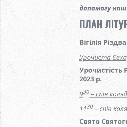
допомогу нашо
ПЛАН ЛІТУР
Вігілія Різдв
Урочиста Євха
Урочистість 
2023 р.
30
9
– спів коляд
30
11
– спів коля
Свято Святого