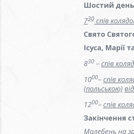
Шостий день 
30
7
спів колядо
Свято Святог
Ісуса, Марії 
30
8
–
спів коля
00
10
–
спів коля
(польською)
ві
00
12
–
спів коля
Закінчення с
Молебень на за