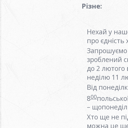
Різне:
Нехай у нашо
про єдність
Запрошуємо 
зроблений с
до 2 лютого
неділю 11 л
Від понеділк
00
8
польсько
– щопонеділ
Хто ще не п
можна це щ