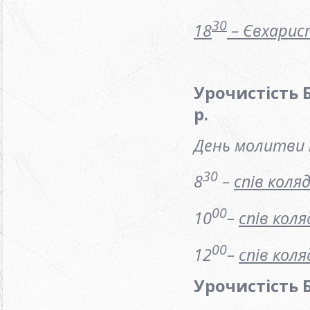
30
18
– Євхарис
Урочистість 
р.
День молитви 
30
8
–
спів коля
00
10
–
спів коля
00
12
–
спів коля
Урочистість 