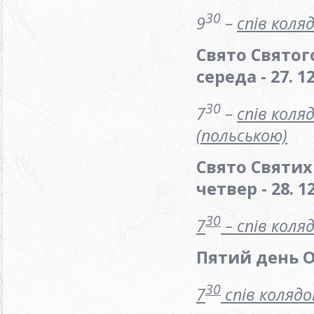
30
9
–
спів коля
Свято Святог
середа
- 27. 1
30
7
–
спів коля
(польською)
Свято Святи
четвер - 28. 12
30
7
– спів коляд
Пятий день О
30
7
спів колядо