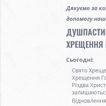
Дякуємо за к
допомогу нашо
ДУШПАСТИР
ХРЕЩЕННЯ Г
Сьогодні:
Свято Хреще
Хрещення Го
Різдва Христ
залишаються
Відновлення