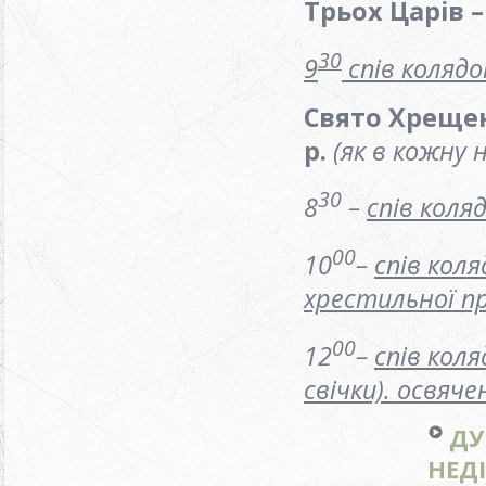
Трьох Царів 
30
9
спів колядо
Свято Хреще
р.
(як в кожну 
30
8
–
спів коля
00
10
–
спів коля
хрестильної п
00
12
–
спів коля
свічки).
освяче
ДУ
НЕДІ