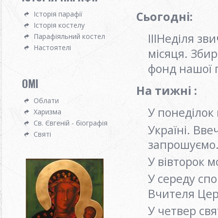
Сьогодні:
Історія парафії
Історія костелу
ІІIНеділя зв
Парафіяльний костел
Настоятелі
місяця. Зби
фонд нашої 
OMI
На тижні :
Облати
У понеділок
Харизма
Св. Євгеній - біографія
Україні. Вве
Святі
запрошуємо
У вівторок 
У середу сп
Вчителя Це
У четвер св