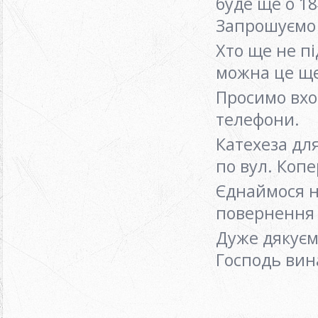
буде ще о 18
Запрошуємо
Хто ще не п
можна це щ
Просимо вхо
телефони.
Катехеза для
по вул. Коп
Єднаймося на
повернення 
Дуже дякуєм
Господь вин