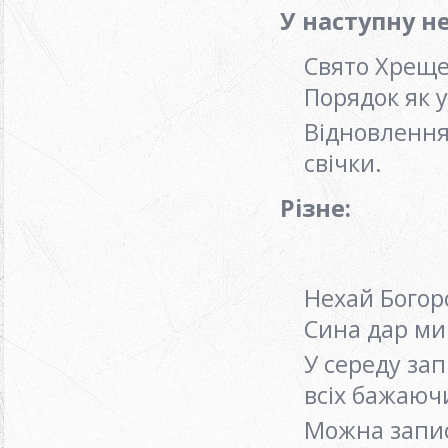
У наступну н
Свято Хреще
Порядок як 
Відновлення
свічки.
Різне
:
Нехай Богор
Сина дар ми
У середу зап
всіх бажаюч
Можна запис