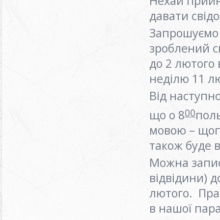
Нехай прийн
давати свідо
Запрошуємо 
зроблений с
до 2 лютого
неділю 11 л
Від наступно
00
що о 8
поль
мовою – щоп
також буде 
Можна запис
відвідини) д
лютого. Пра
в нашої пар