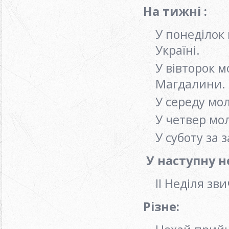
На тижні :
У понеділок
Україні.
У вівторок 
Магдалини.
У середу мо
У четвер мо
У суботу за
У наступну н
ІІ Неділя зв
Різне: