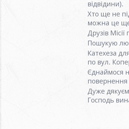
відвідини).
Хто ще не п
можна це щ
Друзів Місії
Пошукую люд
Катехеза для
по вул. Коп
Єднаймося на
повернення 
Дуже дякуєм
Господь вин