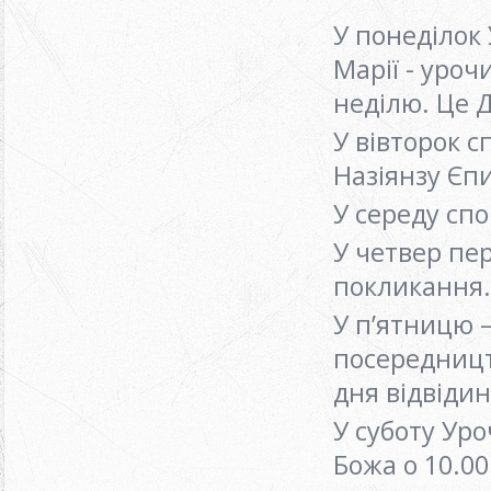
У понеділок 
Марії - уроч
неділю. Це 
У вівторок с
Назіянзу Єпи
У середу спо
У четвер пе
покликання
У п’ятницю 
посередницт
дня відвіди
У суботу Ур
Божа о 10.00