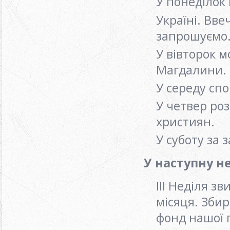
У понеділок
Україні. Вве
запрошуємо
У вівторок 
Магдалини.
У середу сп
У четвер ро
християн.
У суботу за
У наступну н
ІІІ Неділя з
місяця. Зби
фонд нашої 