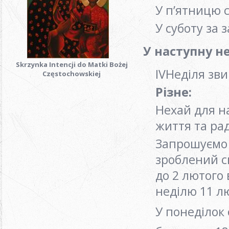
У п’ятницю 
У суботу за
У наступну н
Skrzynka Intencji do Matki Bożej
ІVНеділя зв
Częstochowskiej
Різне:
Нехай для н
життя та ра
Запрошуємо 
зроблений с
до 2 лютого
неділю 11 л
У понеділок