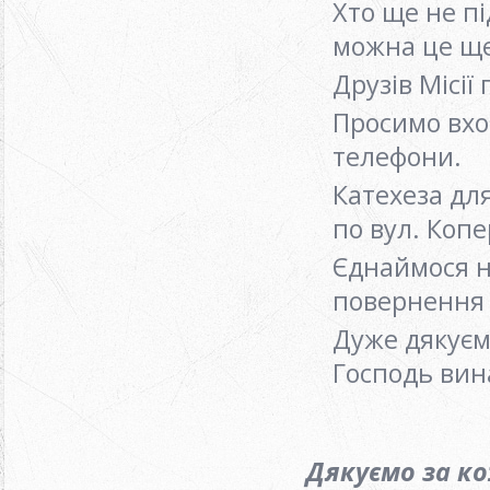
Хто ще не п
можна це щ
Друзів Місії
Просимо вхо
телефони.
Катехеза для
по вул. Коп
Єднаймося на
повернення 
Дуже дякуєм
Господь вин
Дякуємо за к