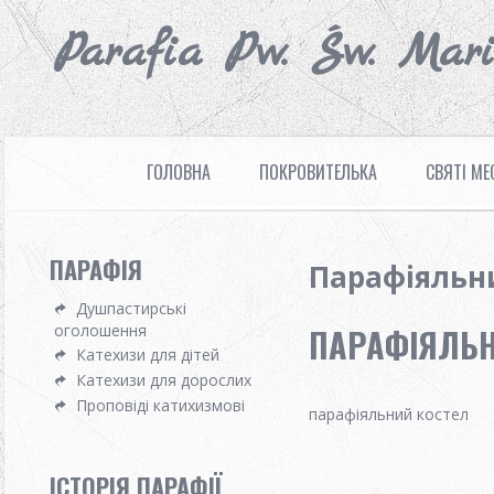
Parafia Pw. Św. Mar
ГОЛОВНА
ПОКРОВИТЕЛЬКА
СВЯТІ МЕ
ПАРАФІЯ
Парафіяльн
Душпастирські
ПАРАФІЯЛЬН
оголошення
Катехизи для дітей
Катехизи для дорослих
Проповіді катихизмові
парафіяльний костел
ІСТОРІЯ ПАРАФІЇ